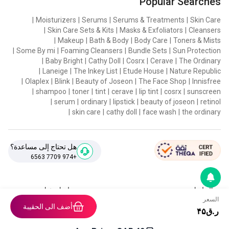
Popular Searches
|
Moisturizers
|
Serums
|
Serums & Treatments
|
Skin Care
|
Skin Care Sets & Kits
|
Masks & Exfoliators
|
Cleansers
|
Makeup
|
Bath & Body
|
Body Care
|
Toners & Mists
|
Some By mi
|
Foaming Cleansers
|
Bundle Sets
|
Sun Protection
|
Baby Bright
|
Cathy Doll
|
Cosrx
|
Cerave
|
The Ordinary
|
Laneige
|
The Inkey List
|
Etude House
|
Nature Republic
|
Olaplex
|
Blink
|
Beauty of Joseon
|
The Face Shop
|
Innisfree
|
shampoo
|
toner
|
tint
|
cerave
|
lip tint
|
cosrx
|
sunscreen
|
serum
|
ordinary
|
lipstick
|
beauty of joseon
|
retinol
|
skin care
|
cathy doll
|
face wash
|
the ordinary
هل تحتاج إلى مساعدة؟
+974 7709 6563
التعليمات
معلومات عنا
السعر
اتصل بنا
سياسة الخصوصية
أضف الى الحقيبة
ر.ق
۴۵
مدونة
الشروط و الاحكام
سياسة الإرجاع والاسترداد