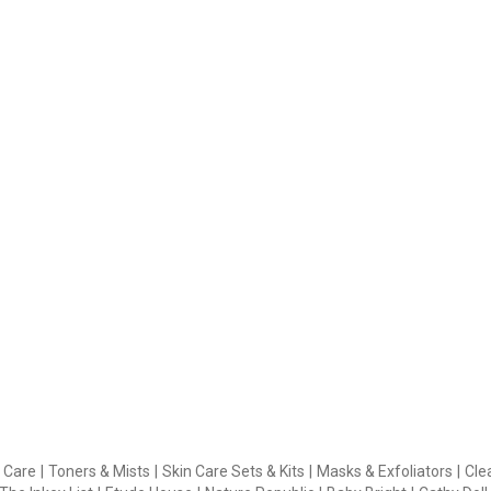
 Care
|
Toners & Mists
|
Skin Care Sets & Kits
|
Masks & Exfoliators
|
Cle