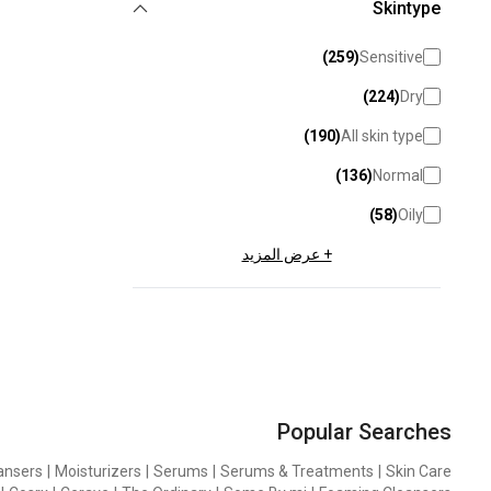
Skintype
)
259
(
Sensitive
)
224
(
Dry
)
190
(
All skin type
)
136
(
Normal
)
58
(
Oily
+ عرض المزيد
Popular Searches
ansers
|
Moisturizers
|
Serums
|
Serums & Treatments
|
Skin Care