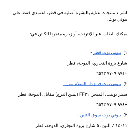
لشراء منتجات عناية بالبشرة أصلية في قطر، اعتمدي فقط على 
بيوتي بوث.
يمكنكِ الطلب عبر الإنترنت، أو زيارة متجرنا الكائن في:
١)  
بيوتي بوث قطر
 -
شارع بروة التجاري، الدوحة، قطر
+٩٧٤ ٧٧٠٩ ٦٥٦٣
٢)  
بيوتي بوث فرع دار السلام مول -
سنتر بوينت، المتجر: FF٣١ (يمين الدرج) مقابل، الدوحة، قطر
+٩٧٤ ٧٧٠٩ ٦٥٦٣
٣)  
بيوتي بوث سوق التنين 
-
٢١٤٠١١، النوع: ٥ شارع بروة التجاري، الدوحة، قطر