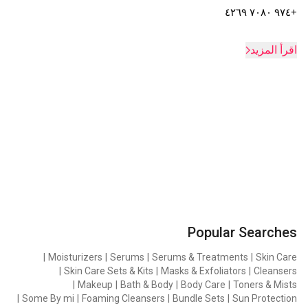
+٩٧٤ ٧٠٨٠ ٤٢٦٩
اقرأ المزيد
Popular Searches
|
Moisturizers
|
Serums
|
Serums & Treatments
|
Skin Care
|
Skin Care Sets & Kits
|
Masks & Exfoliators
|
Cleansers
|
Makeup
|
Bath & Body
|
Body Care
|
Toners & Mists
|
Some By mi
|
Foaming Cleansers
|
Bundle Sets
|
Sun Protection