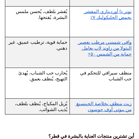
تونر ذا أورديناري المقشر 
يُقشر بلطف، يُحسن ملمس 
بحمض الجليكوليك ٧٪
البشرة، يُفتحها.
ق
واقي شمسي مرطب بعصير 
حماية قوية، ترطيب عميق، غير 
البتولا من راوند لاب بعامل 
دهني.
ق
حماية من الشمس ٥٠+
منظف سيرافي للتحكم في 
يُحارب حب الشباب، يُهدئ 
حب الشباب
التهيج، يُنظف بعمق.
ق
زيت منظف بخلاصة الجينسنغ 
يُزيل المكياج، يُنظف بلطف، 
من بيوتي أوف جوسون
يُذيب الشوائب.
ق
أين تشترين منتجات العناية بالبشرة في قطر؟