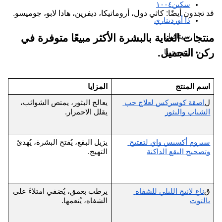
سكين١٠٠٤
قد تجدون أيضًا: كاثي دول، أروماتيكا، ديفرين، هادا لابو، جوميسو.
ذا أورديناري
سيتافيل
منتجات العناية بالبشرة الأكثر مبيعًا متوفرة في 
ركن التجميل.
نيتروجينا
اسم المنتج
المزايا
نط
ل
اصقة كوسركس لعلاج حب 
يعالج البثور، يمتص الشوائب، 
٥ ريال قطري - ٣٠ ريال قطري
الشباب والبثور
يقلل الاحمرار.
سيروم أكسيس واي لتفتيح 
يزيل البقع، يُفتح البشرة، يُهدئ 
وتصحيح البقع الداكنة
التهيج.
ق
ق
ناع لانيج الليلي للشفاه 
يرطب بعمق، يُضفي امتلاءً على 
بالتوت
الشفاه، يُنعمها.
ق