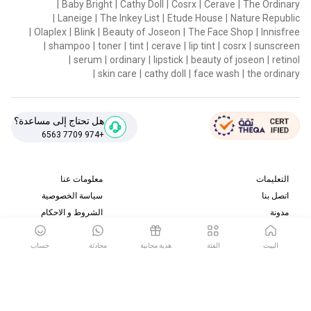
|
Baby Bright
|
Cathy Doll
|
Cosrx
|
Cerave
|
The Ordinary
|
Laneige
|
The Inkey List
|
Etude House
|
Nature Republic
|
Olaplex
|
Blink
|
Beauty of Joseon
|
The Face Shop
|
Innisfree
|
shampoo
|
toner
|
tint
|
cerave
|
lip tint
|
cosrx
|
sunscreen
|
serum
|
ordinary
|
lipstick
|
beauty of joseon
|
retinol
|
skin care
|
cathy doll
|
face wash
|
the ordinary
هل تحتاج إلى مساعدة؟
+974 7709 6563
التعليمات
معلومات عنا
اتصل بنا
سياسة الخصوصية
مدونة
الشروط و الاحكام
سياسة الإرجاع والاسترداد
البيت
الفئة
هدية مجانية
محادثة
حساب
قم بتنزيل تطبيقنا