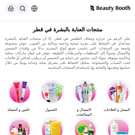
منتجات العناية بالبشرة في قطر
على الرغم من حرارة وجفاف الطقس في قطر، إلا أن منتجات العناية بالبشرة
تساعدكِ في الحفاظ على بشرة صحية وناعمة وخالية من العيوب. تتوفر مجموعة
واسعة من المنتجات التي تناسب جميع أنواع البشرة، بدءًا من واقيات الشمس
والأمصال وصولًا إلى المنظفات والمرطبات اللطيفة. تتوفر في قطر ماركات محلية
وعالمية موثوقة، سواء كنتِ تبحثين عن حماية من الشمس أو ترطيب إضافي أو علاجات
لحب الشباب والشيخوخة. يمكنكِ الحفاظ على بشرتكِ شابة وجذابة يوميًا من خلال
حمايتها وتغذيتها والعناية بها باستخدام المنتجات المناسبة.
المصل و العلاجات
الامصال و
الغسول
العين و الشفاه
المعالجات