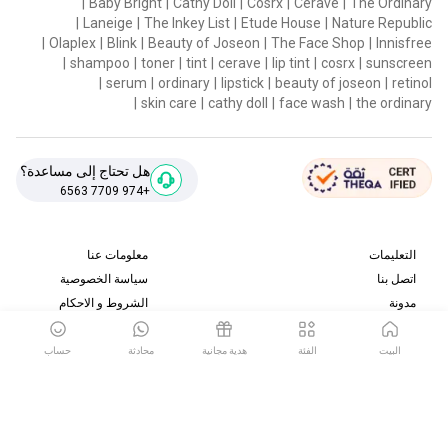
|
Baby Bright
|
Cathy Doll
|
Cosrx
|
Cerave
|
The Ordinary
|
Laneige
|
The Inkey List
|
Etude House
|
Nature Republic
|
Olaplex
|
Blink
|
Beauty of Joseon
|
The Face Shop
|
Innisfree
|
shampoo
|
toner
|
tint
|
cerave
|
lip tint
|
cosrx
|
sunscreen
|
serum
|
ordinary
|
lipstick
|
beauty of joseon
|
retinol
|
skin care
|
cathy doll
|
face wash
|
the ordinary
هل تحتاج إلى مساعدة؟
+974 7709 6563
التعليمات
معلومات عنا
اتصل بنا
سياسة الخصوصية
مدونة
الشروط و الاحكام
سياسة الإرجاع والاسترداد
البيت
الفئة
هدية مجانية
محادثة
حساب
قم بتنزيل تطبيقنا