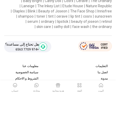
|
Baby Bright
|
Cathy Doll
|
Cosrx
|
Cerave
|
The Ordinary
|
Laneige
|
The Inkey List
|
Etude House
|
Nature Republic
|
Olaplex
|
Blink
|
Beauty of Joseon
|
The Face Shop
|
Innisfree
|
shampoo
|
toner
|
tint
|
cerave
|
lip tint
|
cosrx
|
sunscreen
|
serum
|
ordinary
|
lipstick
|
beauty of joseon
|
retinol
|
skin care
|
cathy doll
|
face wash
|
the ordinary
هل تحتاج إلى مساعدة؟
+974 7709 6563
التعليمات
معلومات عنا
اتصل بنا
سياسة الخصوصية
مدونة
الشروط و الاحكام
سياسة الإرجاع والاسترداد
البيت
الفئة
هدية مجانية
محادثة
حساب
قم بتنزيل تطبيقنا